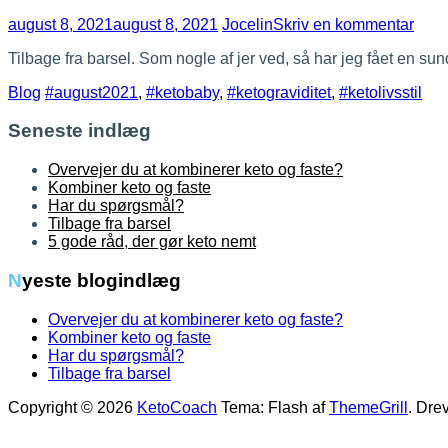
til
august 8, 2021
august 8, 2021
Jocelin
Skriv en kommentar
Tilb
Tilbage fra barsel. Som nogle af jer ved, så har jeg fået en su
fra
bars
Blog
#august2021
,
#ketobaby
,
#ketograviditet
,
#ketolivsstil
Seneste indlæg
Overvejer du at kombinerer keto og faste?
Kombiner keto og faste
Har du spørgsmål?
Tilbage fra barsel
5 gode råd, der gør keto nemt
Nyeste blogindlæg
Overvejer du at kombinerer keto og faste?
Kombiner keto og faste
Har du spørgsmål?
Tilbage fra barsel
Copyright © 2026
KetoCoach
Tema: Flash af
ThemeGrill
. Dre