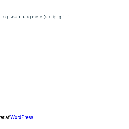
age
nd og rask dreng mere (en rigtig […]
el
vet af
WordPress