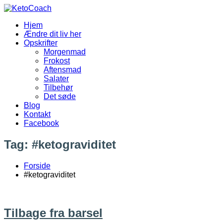
Videre
til
Hjem
indhold
KetoCoach
Ændre dit liv her
Opskrifter
Morgenmad
Frokost
Aftensmad
Salater
Tilbehør
Det søde
Blog
Kontakt
Facebook
Tag:
#ketograviditet
Forside
#ketograviditet
Tilbage fra barsel