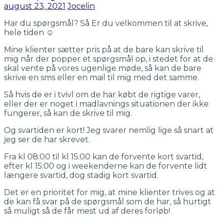
august 23, 2021
Jocelin
Har du spørgsmål? Så Er du velkommen til at skrive,
hele tiden
☺️
Mine klienter sætter pris på at de bare kan skrive til
mig når der popper et spørgsmål op, i stedet for at de
skal vente på vores ugenlige møde, så kan de bare
skrive en sms eller en mail til mig med det samme.
Så hvis de er i tvivl om de har købt de rigtige varer,
eller der er noget i madlavnings situationen der ikke
fungerer, så kan de skrive til mig.
Og svartiden er kort! Jeg svarer nemlig lige så snart at
jeg ser de har skrevet.
Fra kl 08:00 til kl 15:00 kan de forvente kort svartid,
efter kl 15:00 og i weekenderne kan de forvente lidt
længere svartid, dog stadig kort svartid.
Det er en prioritet for mig, at mine klienter trives og at
de kan få svar på de spørgsmål som de har, så hurtigt
så muligt så de får mest ud af deres forløb!