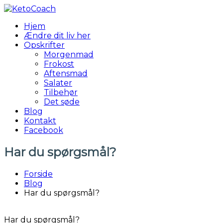
Videre
til
Hjem
indhold
KetoCoach
Ændre dit liv her
Opskrifter
Morgenmad
Frokost
Aftensmad
Salater
Tilbehør
Det søde
Blog
Kontakt
Facebook
Har du spørgsmål?
Forside
Blog
Har du spørgsmål?
Har du spørgsmål?