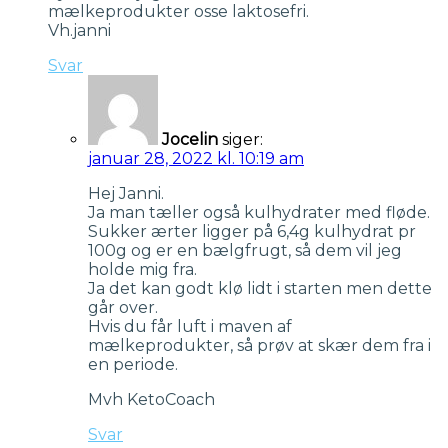
mælkeprodukter osse laktosefri.
Vh.janni
Svar
Jocelin
siger:
januar 28, 2022 kl. 10:19 am
Hej Janni.
Ja man tæller også kulhydrater med fløde.
Sukker ærter ligger på 6,4g kulhydrat pr
100g og er en bælgfrugt, så dem vil jeg
holde mig fra.
Ja det kan godt klø lidt i starten men dette
går over.
Hvis du får luft i maven af
mælkeprodukter, så prøv at skær dem fra i
en periode.
Mvh KetoCoach
Svar