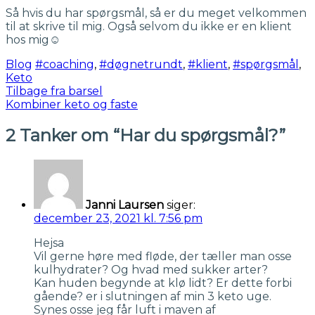
Så hvis du har spørgsmål, så er du meget velkommen
til at skrive til mig. Også selvom du ikke er en klient
hos mig
☺️
Blog
#coaching
,
#døgnetrundt
,
#klient
,
#spørgsmål
,
Keto
Indlægsnavigation
Tilbage fra barsel
Kombiner keto og faste
2 Tanker om “Har du spørgsmål?”
Janni Laursen
siger:
december 23, 2021 kl. 7:56 pm
Hejsa
Vil gerne høre med fløde, der tæller man osse
kulhydrater? Og hvad med sukker arter?
Kan huden begynde at klø lidt? Er dette forbi
gående? er i slutningen af min 3 keto uge.
Synes osse jeg får luft i maven af