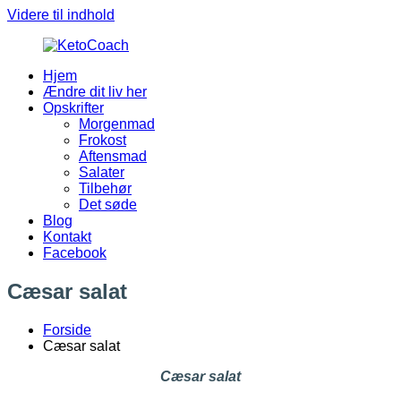
Videre til indhold
Hjem
KetoCoach
Ændre dit liv her
Opskrifter
Morgenmad
Frokost
Aftensmad
Salater
Tilbehør
Det søde
Blog
Kontakt
Facebook
Cæsar salat
Forside
Cæsar salat
Cæsar salat