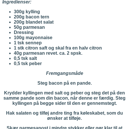
Ingredienser:
300g kylling
200g bacon tern
200g blandet salat
50g parmesan
Dressing
100g mayonnaise
1 tsk sennep
1 stk citron saft og skal fra en halv citron
40g parmesan revet. ca. 2 spsk.
0,5 tsk salt
0,5 tsk peber
Fremgangsmåde
Steg bacon på en pande.
Krydder kyllingen med salt og peber og steg det på den
samme pande som din bacon, når denne er færdig. Steg
kyllingen på begge sider til den er gennemstegt.
Hak salaten og tilføj andre ting fra køleskabet, som du
ønsker at tilføje.
Skær parmesanost i mindre stykker eller gør klar til at