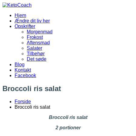
Videre
til
Hjem
indhold
KetoCoach
Ændre dit liv her
Opskrifter
Morgenmad
Frokost
Aftensmad
Salater
Tilbehør
Det søde
Blog
Kontakt
Facebook
Broccoli ris salat
Forside
Broccoli ris salat
Broccoli ris salat
2 portioner